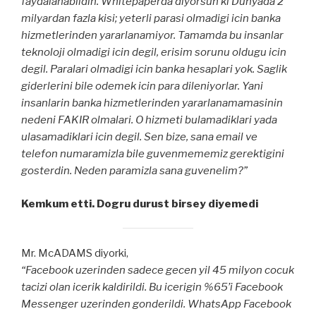
faydalanabildin. Whitepaperda diyorsun ki Dunyada 2
milyardan fazla kisi; yeterli parasi olmadigi icin banka
hizmetlerinden yararlanamiyor. Tamamda bu insanlar
teknoloji olmadigi icin degil, erisim sorunu oldugu icin
degil. Paralari olmadigi icin banka hesaplari yok. Saglik
giderlerini bile odemek icin para dileniyorlar. Yani
insanlarin banka hizmetlerinden yararlanamamasinin
nedeni FAKIR olmalari. O hizmeti bulamadiklari yada
ulasamadiklari icin degil. Sen bize, sana email ve
telefon numaramizla bile guvenmememiz gerektigini
gosterdin. Neden paramizla sana guvenelim?”
Kemkum etti. Dogru durust birsey diyemedi
Mr. McADAMS diyorki,
“Facebook uzerinden sadece gecen yil 45 milyon cocuk
tacizi olan icerik kaldirildi. Bu icerigin %65’i Facebook
Messenger uzerinden gonderildi. WhatsApp Facebook