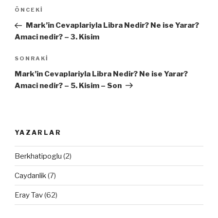
Yazı
ÖNCEKI
Önceki
dolaşımı
Yazı
Mark’in Cevaplariyla Libra Nedir? Ne ise Yarar?
Amaci nedir? – 3. Kisim
SONRAKI
Sonraki
Yazı
Mark’in Cevaplariyla Libra Nedir? Ne ise Yarar?
Amaci nedir? – 5. Kisim – Son
YAZARLAR
Berkhatipoglu
(2)
Caydanlik
(7)
Eray Tav
(62)