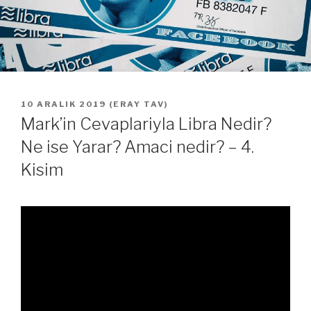
YAYIM
10 ARALIK 2019
(
ERAY TAV
)
TARIHI
Mark’in Cevaplariyla Libra Nedir?
Ne ise Yarar? Amaci nedir? – 4.
Kisim