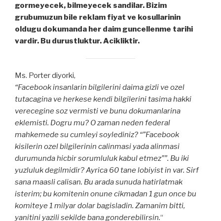
gormeyecek, bilmeyecek sandilar. Bizim
grubumuzun bile reklam fiyat ve kosullarinin
oldugu dokumanda her daim guncellenme tarihi
vardir. Bu durustluktur. Acikliktir.
Ms. Porter diyorki,
“Facebook insanlarin bilgilerini daima gizli ve ozel
tutacagina ve herkese kendi bilgilerini tasima hakki
verecegine soz vermisti ve bunu dokumanlarina
eklemisti. Dogru mu? O zaman neden federal
mahkemede su cumleyi soylediniz? “”Facebook
kisilerin ozel bilgilerinin calinmasi yada alinmasi
durumunda hicbir sorumluluk kabul etmez””. Bu iki
yuzluluk degilmidir? Ayrica 60 tane lobiyist in var. Sirf
sana maasli calisan. Bu arada sunuda hatirlatmak
isterim; bu komitenin onune cikmadan 1 gun once bu
komiteye 1 milyar dolar bagisladin. Zamanim bitti,
yanitini yazili sekilde bana gonderebilirsin.
“