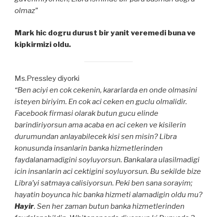
olmaz”
Mark hic dogru durust bir yanit veremedi buna ve
kipkirmizi oldu.
Ms.Pressley diyorki
“Ben aciyi en cok cekenin, kararlarda en onde olmasini
isteyen biriyim. En cok aci ceken en guclu olmalidir.
Facebook firmasi olarak butun gucu elinde
barindiriyorsun ama acaba en aci ceken ve kisilerin
durumundan anlayabilecek kisi sen misin? Libra
konusunda insanlarin banka hizmetlerinden
faydalanamadigini soyluyorsun. Bankalara ulasilmadigi
icin insanlarin aci cektigini soyluyorsun. Bu sekilde bize
Libra’yi satmaya calisiyorsun. Peki ben sana sorayim;
hayatin boyunca hic banka hizmeti alamadigin oldu mu?
Hayir
. Sen her zaman butun banka hizmetlerinden