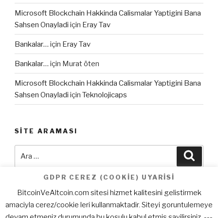
Microsoft Blockchain Hakkinda Calismalar Yaptigini Bana
Sahsen Onayladi
için
Eray Tav
Bankalar…
için
Eray Tav
Bankalar…
için
Murat öten
Microsoft Blockchain Hakkinda Calismalar Yaptigini Bana
Sahsen Onayladi
için
Teknolojicaps
SITE ARAMASI
Ara:
Ara
GDPR CEREZ (COOKIE) UYARISI
BitcoinVeAltcoin.com sitesi hizmet kalitesini gelistirmek
amaciyla cerez/cookie leri kullanmaktadir. Siteyi goruntulemeye
Facebook
Twitter
E-
devam etmeniz durumunda bu kosulu kabul etmis sayilirsiniz. ---