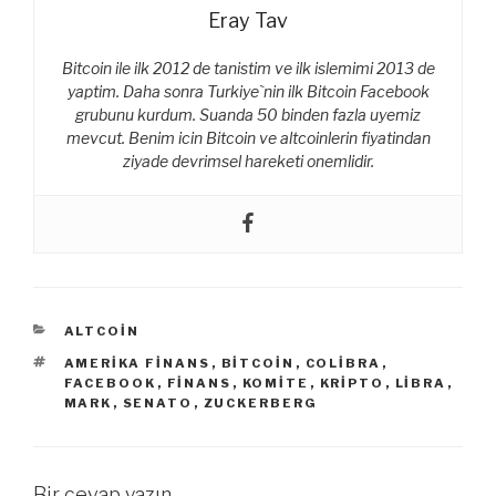
Eray Tav
Bitcoin ile ilk 2012 de tanistim ve ilk islemimi 2013 de
yaptim. Daha sonra Turkiye`nin ilk Bitcoin Facebook
grubunu kurdum. Suanda 50 binden fazla uyemiz
mevcut. Benim icin Bitcoin ve altcoinlerin fiyatindan
ziyade devrimsel hareketi onemlidir.
KATEGORILER
ALTCOIN
ETIKETLER
AMERIKA FINANS
,
BITCOIN
,
COLIBRA
,
FACEBOOK
,
FINANS
,
KOMITE
,
KRIPTO
,
LIBRA
,
MARK
,
SENATO
,
ZUCKERBERG
Bir cevap yazın