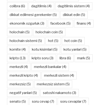
colibra
(6)
dagitilmis
(4)
dagitilmis sistem
(4)
dikkat edilmesi gerekenler
(5)
dikkat edin
(5)
ekonomik ozgurluk
(3)
facebook
(5)
finans
(4)
holochain
(5)
holochain coin
(5)
holochain sistemi
(5)
hot
(5)
hot coin
(5)
komite
(4)
kotu kisimlari
(5)
kotu yanlari
(5)
kripto
(13)
kripto soru
(3)
libra
(6)
mark
(5)
merkezli
(4)
merkezli bankalar
(4)
merkezli kripto
(4)
merkezli sistem
(4)
merkezsiz
(5)
merkezsiz sistem
(5)
negatif yanlari
(5)
satoshi nakamoto
(3)
senato
(5)
soru cevap
(7)
soru cevaplar
(7)