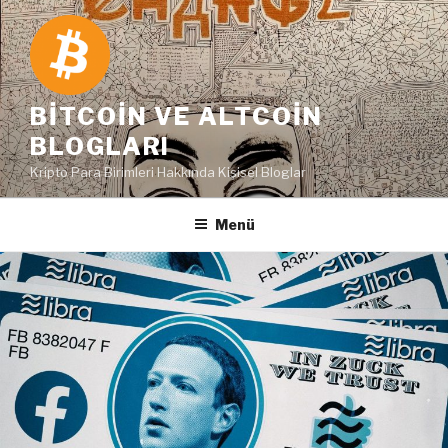
İçeriğe
geç
BITCOIN VE ALTCOIN
BLOGLARI
Kripto Para Birimleri Hakkında Kişisel Bloglar
Menü