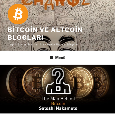
İçeriğe
geç
BITCOIN VE ALTCOIN
BLOGLARI
Kripto Para Birimleri Hakkında Kişisel Bloglar
Menü