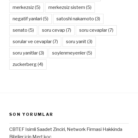
merkezsiz
(5)
merkezsiz sistem
(5)
negatif yanlari
(5)
satoshi nakamoto
(3)
senato
(5)
soru cevap
(7)
soru cevaplar
(7)
sorular ve cevaplar
(7)
soru yanit
(3)
soru yanitlar
(3)
soylenmeyenler
(5)
zuckerberg
(4)
SON YORUMLAR
CBTEF Isimli Saadet Zinciri, Network Firmasi Hakkinda
Bilgiler
için
Mert koç