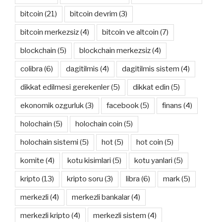
bitcoin
(21)
bitcoin devrim
(3)
bitcoin merkezsiz
(4)
bitcoin ve altcoin
(7)
blockchain
(5)
blockchain merkezsiz
(4)
colibra
(6)
dagitilmis
(4)
dagitilmis sistem
(4)
dikkat edilmesi gerekenler
(5)
dikkat edin
(5)
ekonomik ozgurluk
(3)
facebook
(5)
finans
(4)
holochain
(5)
holochain coin
(5)
holochain sistemi
(5)
hot
(5)
hot coin
(5)
komite
(4)
kotu kisimlari
(5)
kotu yanlari
(5)
kripto
(13)
kripto soru
(3)
libra
(6)
mark
(5)
merkezli
(4)
merkezli bankalar
(4)
merkezli kripto
(4)
merkezli sistem
(4)