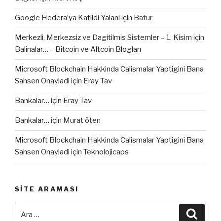
Google Hedera’ya Katildi Yalani
için
Batur
Merkezli, Merkezsiz ve Dagitilmis Sistemler – 1. Kisim
için
Balinalar… – Bitcoin ve Altcoin Blogları
Microsoft Blockchain Hakkinda Calismalar Yaptigini Bana
Sahsen Onayladi
için
Eray Tav
Bankalar…
için
Eray Tav
Bankalar…
için
Murat öten
Microsoft Blockchain Hakkinda Calismalar Yaptigini Bana
Sahsen Onayladi
için
Teknolojicaps
SITE ARAMASI
Ara:
Ara