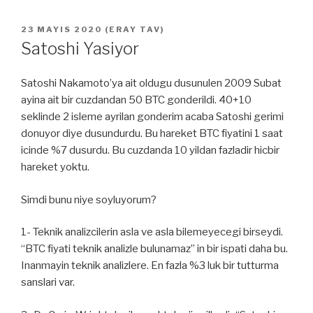
YAYIM
23 MAYIS 2020
(
ERAY TAV
)
TARIHI
Satoshi Yasiyor
Satoshi Nakamoto’ya ait oldugu dusunulen 2009 Subat
ayina ait bir cuzdandan 50 BTC gonderildi. 40+10
seklinde 2 isleme ayrilan gonderim acaba Satoshi gerimi
donuyor diye dusundurdu. Bu hareket BTC fiyatini 1 saat
icinde %7 dusurdu. Bu cuzdanda 10 yildan fazladir hicbir
hareket yoktu.
Simdi bunu niye soyluyorum?
1- Teknik analizcilerin asla ve asla bilemeyecegi birseydi.
“BTC fiyati teknik analizle bulunamaz” in bir ispati daha bu.
Inanmayin teknik analizlere. En fazla %3 luk bir tutturma
sanslari var.