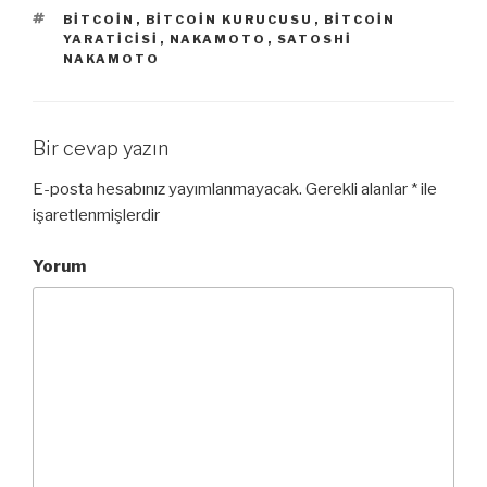
ETIKETLER
BITCOIN
,
BITCOIN KURUCUSU
,
BITCOIN
YARATICISI
,
NAKAMOTO
,
SATOSHI
NAKAMOTO
Bir cevap yazın
E-posta hesabınız yayımlanmayacak.
Gerekli alanlar
*
ile
işaretlenmişlerdir
Yorum