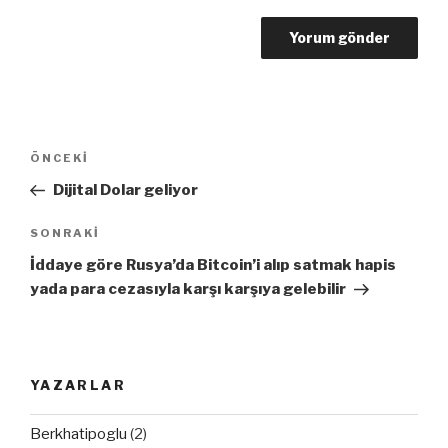
Yazı
ÖNCEKI
Önceki
dolaşımı
Yazı
Dijital Dolar geliyor
SONRAKI
Sonraki
Yazı
İddaye göre Rusya’da Bitcoin’i alıp satmak hapis
yada para cezasıyla karşı karşıya gelebilir
YAZARLAR
Berkhatipoglu
(2)