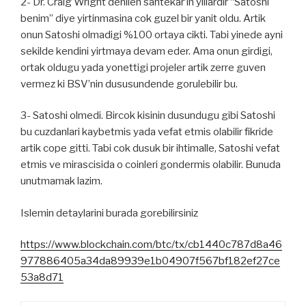
2- Dr. Craig Wright denilen sahtekar’in yillardir “Satoshi
benim” diye yirtinmasina cok guzel bir yanit oldu. Artik
onun Satoshi olmadigi %100 ortaya cikti. Tabi yinede ayni
sekilde kendini yirtmaya devam eder. Ama onun girdigi,
ortak oldugu yada yonettigi projeler artik zerre guven
vermez ki BSV’nin dususundende gorulebilir bu.
3- Satoshi olmedi. Bircok kisinin dusundugu gibi Satoshi
bu cuzdanlari kaybetmis yada vefat etmis olabilir fikride
artik cope gitti. Tabi cok dusuk bir ihtimalle, Satoshi vefat
etmis ve mirascisida o coinleri gondermis olabilir. Bunuda
unutmamak lazim.
Islemin detaylarini burada gorebilirsiniz
https://www.blockchain.com/btc/tx/cb1440c787d8a46
977886405a34da89939e1b04907f567bf182ef27ce
53a8d71