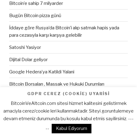
Bitcoin’e sahip 7 milyarder
Bugün Bitcoin pizza günü
İddaye göre Rusya’da Bitcoin’i alıp satmak hapis yada
para cezasıyla karşı karşıya gelebilir
Satoshi Yasiyor
Dijital Dolar geliyor
Google Hedera’ya Katildi Yalani
Bitcoin Borsaları , Massak ve Hukuki Durumları
GDPR CEREZ (COOKIE) UYARISI
Bitcoin SV’nin Deli gibi Artisinin Nedenleri
BitcoinVeAltcoin.com sitesi hizmet kalitesini gelistirmek
Amerika ve Turkiye’nin Kira Odeme Gucu
amaciyla cerez/cookie leri kullanmaktadir. Siteyi goruntulemeye
devam etmeniz durumunda bu kosulu kabul etmis sayilirsiniz. ---
--
Kabul Ediyorum
MEVCUT YAZILAR