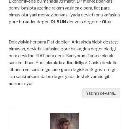
Ekonomiyede bu manada girmistir. Bir merkez bankasi
parayi basipta uzerine rakam yazinca o para, fiat para
olmus olur yani merkez bankasi (yada devlet) ona kafasina
gore bu kadar degeri
OLSUN
der ve o degerde
OL
ur
Dolayisiyla her para Fiat degildir. Arkasinda hicbir destegi
olmayan, devletin kafasina gore bir kagida deger bictigi
para cesidine FIAT para denir. Saniyorum Turkce olarak
sanirim Itibari Para olarakda adlandiriliyor. Cunku devletin
itibarina ve sanirim gucune gore degiskenlik gosterdigi
icin sanki arkasinda bir deger yada destek varmis gibi
adlandiriliyor.
Yazının devamı...