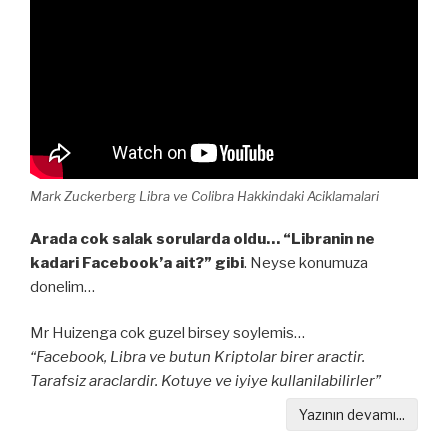
Mark Zuckerberg Libra ve Colibra Hakkindaki Aciklamalari
Arada cok salak sorularda oldu… “Libranin ne
kadari Facebook’a ait?” gibi
. Neyse konumuza
donelim…
Mr Huizenga cok guzel birsey soylemis…
“Facebook, Libra ve butun Kriptolar birer aractir.
Tarafsiz araclardir. Kotuye ve iyiye kullanilabilirler”
Yazının devamı...