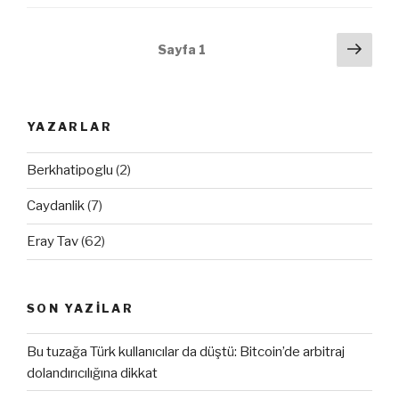
Yazı
Sonr
Sayfa
1
sayf
dolaşımı
YAZARLAR
Berkhatipoglu
(2)
Caydanlik
(7)
Eray Tav
(62)
SON YAZILAR
Bu tuzağa Türk kullanıcılar da düştü: Bitcoin’de arbitraj
dolandırıcılığına dikkat