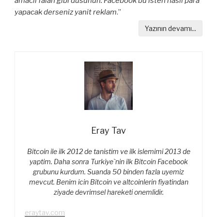
amacli falan gibi dusunun. Facebook bu isten nasil para
yapacak derseniz yanit reklam
.”
Yazının devamı...
Eray Tav
Bitcoin ile ilk 2012 de tanistim ve ilk islemimi 2013 de
yaptim. Daha sonra Turkiye`nin ilk Bitcoin Facebook
grubunu kurdum. Suanda 50 binden fazla uyemiz
mevcut. Benim icin Bitcoin ve altcoinlerin fiyatindan
ziyade devrimsel hareketi onemlidir.
eraytav.com