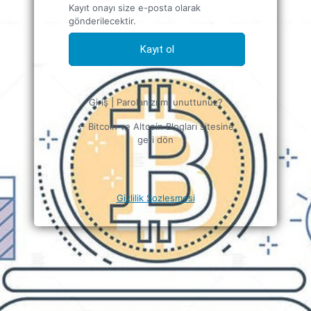
Kayıt onayı size e-posta olarak
gönderilecektir.
Giriş
|
Parolanızı mı unuttunuz?
← Bitcoin ve Altcoin Blogları sitesine
geri dön
Gizlilik Sozlesmesi