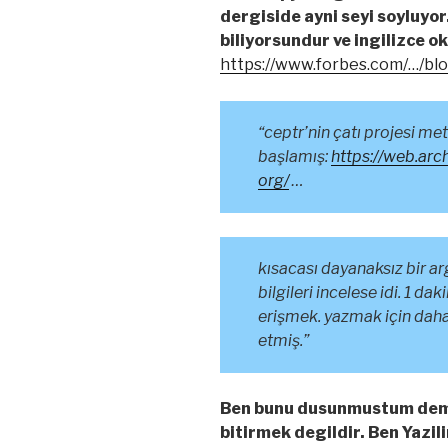
dergiside ayni seyi soyluyo
biliyorsundur ve ingilizce o
https://www.forbes.com/…/blo
“ceptr’nin çatı projesi me
başlamış:
https://web.arc
org/
…
kısacası dayanaksız bir 
bilgileri incelese idi. 1 d
erişmek. yazmak için daha
etmiş.”
Ben bunu dusunmustum deme
bitirmek degildir. Ben Yazi