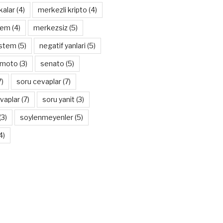
kalar
(4)
merkezli kripto
(4)
tem
(4)
merkezsiz
(5)
istem
(5)
negatif yanlari
(5)
amoto
(3)
senato
(5)
7)
soru cevaplar
(7)
vaplar
(7)
soru yanit
(3)
(3)
soylenmeyenler
(5)
4)