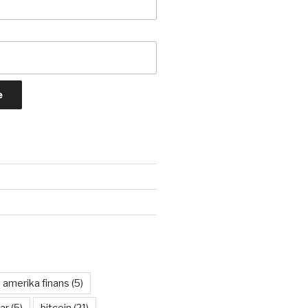
amerika finans
(5)
ar
(5)
bitcoin
(21)