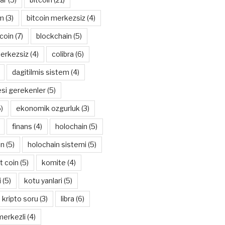
im
(3)
bitcoin merkezsiz
(4)
tcoin
(7)
blockchain
(5)
erkezsiz
(4)
colibra
(6)
dagitilmis sistem
(4)
esi gerekenler
(5)
)
ekonomik ozgurluk
(3)
finans
(4)
holochain
(5)
in
(5)
holochain sistemi
(5)
t coin
(5)
komite
(4)
i
(5)
kotu yanlari
(5)
kripto soru
(3)
libra
(6)
merkezli
(4)