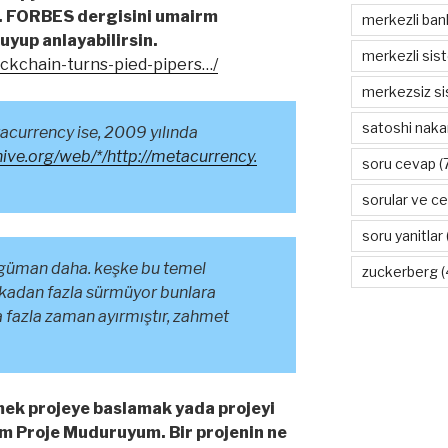
r. FORBES dergisini umairm
merkezli ban
kuyup anlayabilirsin.
merkezli sis
ckchain-turns-pied-pipers…/
merkezsiz s
satoshi nak
tacurrency ise, 2009 yılında
hive.org/web/*/http://metacurrency.
soru cevap
(
sorular ve ce
soru yanitlar
argüman daha. keşke bu temel
zuckerberg
(
akikadan fazla sürmüyor bunlara
 fazla zaman ayırmıştır, zahmet
k projeye baslamak yada projeyi
lim Proje Muduruyum. Bir projenin ne