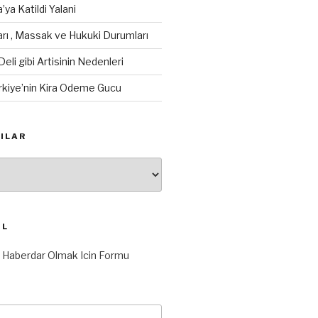
ya Katildi Yalani
arı , Massak ve Hukuki Durumları
Deli gibi Artisinin Nedenleri
rkiye’nin Kira Odeme Gucu
ILAR
OL
n Haberdar Olmak Icin Formu