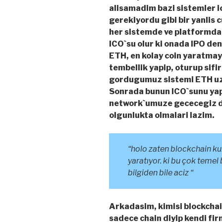
alisamadim bazi sistemler ic
gerekiyordu gibi bir yanlis
her sistemde ve platformda y
ICO`su olur ki onada IPO den
ETH, en kolay coin yaratmay
tembellik yapip, oturup sif
gordugumuz sistemi ETH uzer
Sonrada bunun ICO`sunu yap
network`umuze gececegiz di
olgunlukta olmalari lazim.
“holo zaten blockchain ku
yaratıyor. ki bu çok temel b
bilgiden bile aciz “
Arkadasim, kimisi blockchain
sadece chain diyip kendi fir