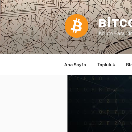
İçeriğe
geç
BITC
Kripto Para Bir
Ana Sayfa
Topluluk
Bl