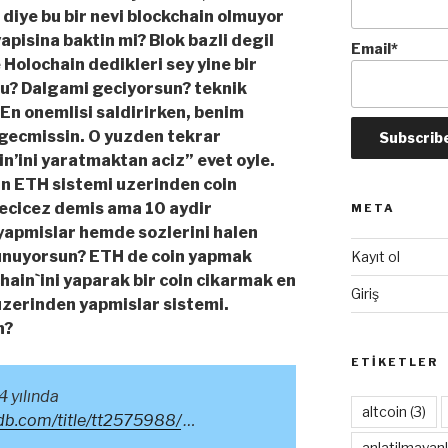
diye bu bir nevi blockchain olmuyor
apisina baktin mi? Blok bazli degil
Email*
e Holochain dedikleri sey yine bir
mu? Dalgami geciyorsun? teknik
 En onemlisi saldirirken, benim
 gecmissin. O yuzden tekrar
n’ini yaratmaktan aciz” evet oyle.
lan ETH sistemi uzerinden coin
gecicez demis ama 10 aydir
META
apmislar hemde sozlerini halen
unuyorsun? ETH de coin yapmak
Kayıt ol
hain`ini yaparak bir coin cikarmak en
Giriş
 uzerinden yapmislar sistemi.
n?
ETIKETLER
4 yılında
altcoin
(3)
db.com/title/tt2575988/
…
anlatilmayanl