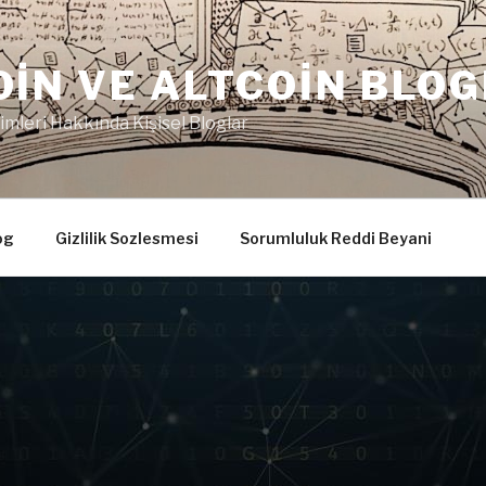
OIN VE ALTCOIN BLOG
imleri Hakkında Kişisel Bloglar
og
Gizlilik Sozlesmesi
Sorumluluk Reddi Beyani