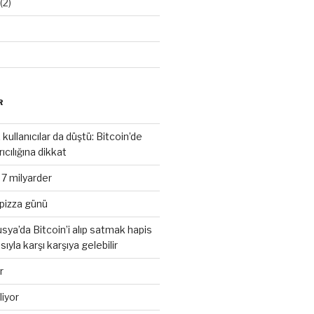
(2)
R
kullanıcılar da düştü: Bitcoin’de
rıcılığına dikkat
 7 milyarder
pizza günü
sya’da Bitcoin’i alıp satmak hapis
ıyla karşı karşıya gelebilir
r
liyor