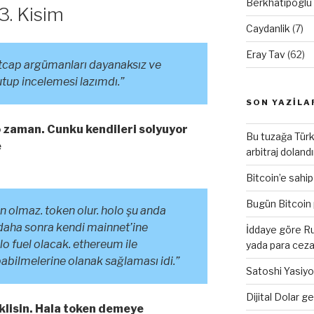
Berkhatipoglu
3. Kisim
Caydanlik
(7)
Eray Tav
(62)
tcap argümanları dayanaksız ve
tutup incelemesi lazımdı.”
SON YAZILA
o zaman. Cunku kendileri solyuyor
Bu tuzağa Türk 
e
arbitraj dolandı
Bitcoin’e sahip
Bugün Bitcoin 
in olmaz. token olur. holo şu anda
 daha sonra kendi mainnet’ine
İddaye göre Ru
o fuel olacak. ethereum ile
yada para cezas
pabilmelerine olanak sağlaması idi.”
Satoshi Yasiyo
Dijital Dolar ge
aklisin. Hala token demeye