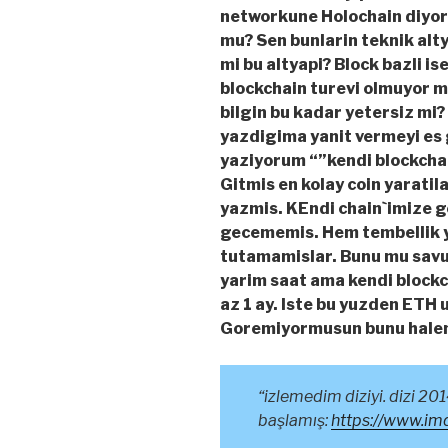
networkune Holochain diyor 
mu? Sen bunlarin teknik alty
mi bu altyapi? Block bazli is
blockchain turevi olmuyor 
bilgin bu kadar yetersiz mi?
yazdigima yanit vermeyi es
yaziyorum “”kendi blockchai
Gitmis en kolay coin yarati
yazmis. KEndi chain`imize 
gecememis. Hem tembellik y
tutamamislar. Bunu mu sav
yarim saat ama kendi blockc
az 1 ay. Iste bu yuzden ETH
Goremiyormusun bunu hale
“izlemedim diziyi. dizi 201
başlamış:
https://www.im