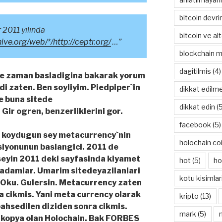
bitcoin devr
 2011 yılında
bitcoin ve al
ive.org/web/*/http://ceptr.org/
…”
blockchain m
dagitilmis
(4)
ne zaman basladigina bakarak yorum
di zaten. Ben soyliyim. Piedpiper`in
dikkat edilm
e buna sitede
dikkat edin
(5
 Gir ogren, benzerliklerini gor.
facebook
(5)
ek koydugun sey metacurrency`nin
holochain co
siyonunun baslangici. 2011 de
seyin 2011 deki sayfasinda kiyamet
hot
(5)
ho
adamlar. Umarim sitedeyazilanlari
kotu kisimlar
. Oku. Gulersin. Metacurrency zaten
da cikmis. Yani meta currency olarak
kripto
(13)
 bahsedilen diziden sonra cikmis.
mark
(5)
 kopya olan Holochain. Bak FORBES