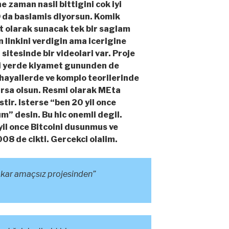
e zaman nasil bittigini cok iyi
 da baslamis diyorsun. Komik
t olarak sunacak tek bir saglam
n linkini verdigin ama icerigine
itesinde bir videolari var. Proje
i yerde kiyamet gununden de
 hayallerde ve komplo teorilerinde
lursa olsun. Resmi olarak MEta
tir. Isterse “ben 20 yil once
 desin. Bu hic onemli degil.
il once Bitcoini dusunmus ve
8 de cikti. Gercekci olalim.
kar amaçsız projesinden”