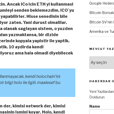
Google Hedera’
in. Ancak ICo icin ETH yi kullanmasi
 cumleyi senden beklemezdim. ICO`yu
Bitcoin Borsal
apabilirler. Hisse senedinin bile
Bitcoin SV’nin 
iyor zaten. Yani durust olmalilar.
a olanak saglayan sistem, o yuzden
Amerika ve Tu
irdan yazmaktansa, bir dizide
inde kopyala yapistir ile yaptik.
tik. 10 aydirda kendi
MEVCUT YAZ
yoruz ama hala olmadi diyebilecek
Mevcut
Yazılar
llanmayacak. kendi holochain’ini
HABERDAR 
ir bilgi holo ile ilgili. maalesef bu
Yeni Yazilarda
Doldurun
 der, kimisi network der, kimisi
Name
masinin ismini koyar. Holo, kendi