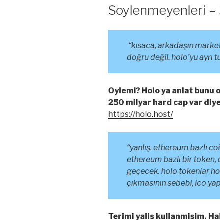
Soylenmeyenleri – 
“kısaca, arkadaşın marke
doğru değil. holo’yu ayrı 
Oylemi? Holo ya anlat bunu 
250 milyar hard cap var diy
https://holo.host/
“yanlış. ethereum bazlı co
ethereum bazlı bir token,
geçecek. holo tokenlar hol
çıkmasının sebebi, ico ya
Terimi yalis kullanmisim. H