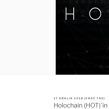
YAYIM
17 ARALIK 2018
(
ERAY TAV
)
TARIHI
Holochain (HOT)`in 