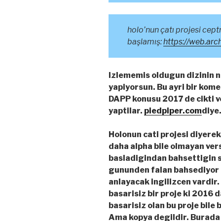
holo’nun çatı projesi ceptr
başlamış:
https://web.arch
Izlememis oldugun dizinin 
yapiyorsun. Bu ayri bir kome
DAPP konusu 2017 de cikti v
yaptilar.
piedpiper.com
diye.
Holonun cati projesi diyer
daha alpha bile olmayan ver
basladigindan bahsettigin 
gununden falan bahsediyor 
anlayacak ingilizcen vardir
basarisiz bir proje ki 2016 
basarisiz olan bu proje bile
Ama kopya degildir. Burada