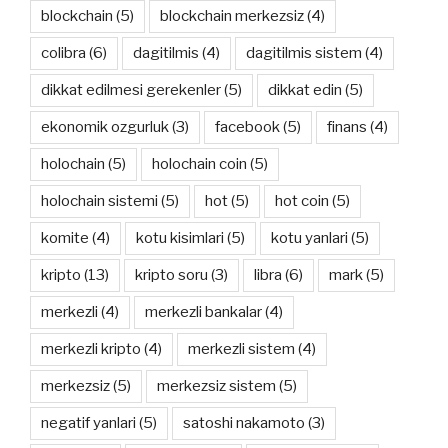
blockchain
(5)
blockchain merkezsiz
(4)
colibra
(6)
dagitilmis
(4)
dagitilmis sistem
(4)
dikkat edilmesi gerekenler
(5)
dikkat edin
(5)
ekonomik ozgurluk
(3)
facebook
(5)
finans
(4)
holochain
(5)
holochain coin
(5)
holochain sistemi
(5)
hot
(5)
hot coin
(5)
komite
(4)
kotu kisimlari
(5)
kotu yanlari
(5)
kripto
(13)
kripto soru
(3)
libra
(6)
mark
(5)
merkezli
(4)
merkezli bankalar
(4)
merkezli kripto
(4)
merkezli sistem
(4)
merkezsiz
(5)
merkezsiz sistem
(5)
negatif yanlari
(5)
satoshi nakamoto
(3)