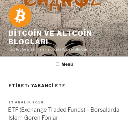
İçeriğe
geç
BITCOIN VE ALTCOIN
BLOGLARI
Kripto Para Birimleri Hakkında Kişisel Bloglar
Menü
ETIKET:
YABANCI ETF
YAYIM
13 ARALIK 2018
TARIHI
ETF (Exchange Traded Funds) – Borsalarda
Islem Goren Fonlar