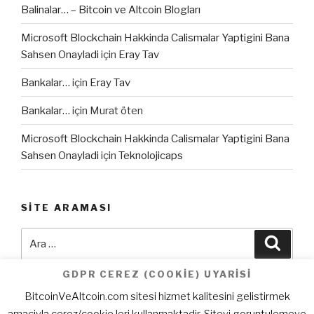
Balinalar… – Bitcoin ve Altcoin Blogları
Microsoft Blockchain Hakkinda Calismalar Yaptigini Bana
Sahsen Onayladi
için
Eray Tav
Bankalar…
için
Eray Tav
Bankalar…
için
Murat öten
Microsoft Blockchain Hakkinda Calismalar Yaptigini Bana
Sahsen Onayladi
için
Teknolojicaps
SITE ARAMASI
Ara:
Ara
GDPR CEREZ (COOKIE) UYARISI
BitcoinVeAltcoin.com sitesi hizmet kalitesini gelistirmek
amaciyla cerez/cookie leri kullanmaktadir. Siteyi goruntulemeye