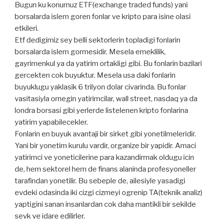
Bugun ku konumuz ETF(exchange traded funds) yani
borsalarda islem goren fonlar ve kripto para isine olasi
etkileri.
Etf dedigimiz sey belli sektorlerin topladigi fonlarin
borsalarda islem gormesidir. Mesela emeklilik,
gayrimenkul ya da yatirim ortakligi gibi. Bu fonlarin bazilari
gercekten cok buyuktur. Mesela usa daki fonlarin
buyuklugu yaklasik 6 trilyon dolar civarinda. Bu fonlar
vasitasiyla ornegin yatirimcilar, wall street, nasdaq ya da
londra borsasi gibi yerlerde listelenen kripto fonlarina
yatirim yapabilecekler.
Fonlarin en buyuk avantaji bir sirket gibi yonetilmeleridir.
Yani bir yonetim kurulu vardir, organize bir yapidir. Amaci
yatirimci ve yoneticilerine para kazandirmak oldugu icin
de, hem sektorel hem de finans alaninda profesyoneller
tarafindan yonetilir. Bu sebeple de, ailesiyle yasadigi
evdeki odasinda iki cizgi cizmeyi ogrenip TA(teknik analiz)
yaptigini sanan insanlardan cok daha mantikli bir sekilde
sevk ve idare edilirler.