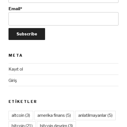
Email*
META
Kayıt ol
Giriş
ETIKETLER
altcoin
(3)
amerika finans
(5)
anlatilmayanlar
(5)
bitcoin
(21)
bitcoin devrim
(3)