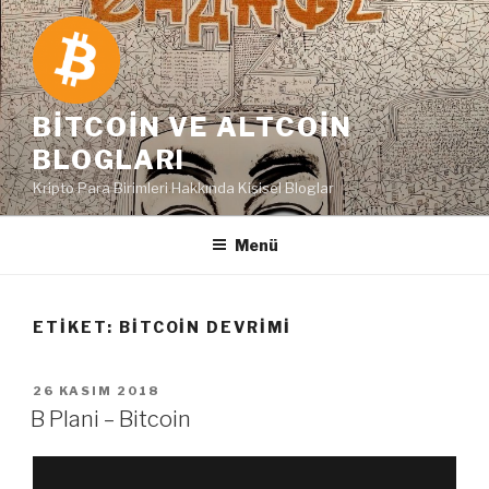
İçeriğe
geç
BITCOIN VE ALTCOIN
BLOGLARI
Kripto Para Birimleri Hakkında Kişisel Bloglar
Menü
ETIKET:
BITCOIN DEVRIMI
YAYIM
26 KASIM 2018
TARIHI
B Plani – Bitcoin