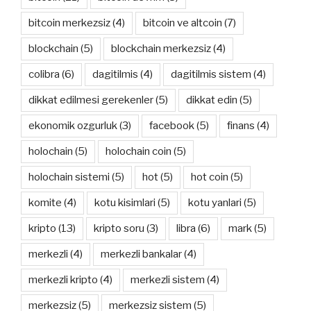
bitcoin merkezsiz
(4)
bitcoin ve altcoin
(7)
blockchain
(5)
blockchain merkezsiz
(4)
colibra
(6)
dagitilmis
(4)
dagitilmis sistem
(4)
dikkat edilmesi gerekenler
(5)
dikkat edin
(5)
ekonomik ozgurluk
(3)
facebook
(5)
finans
(4)
holochain
(5)
holochain coin
(5)
holochain sistemi
(5)
hot
(5)
hot coin
(5)
komite
(4)
kotu kisimlari
(5)
kotu yanlari
(5)
kripto
(13)
kripto soru
(3)
libra
(6)
mark
(5)
merkezli
(4)
merkezli bankalar
(4)
merkezli kripto
(4)
merkezli sistem
(4)
merkezsiz
(5)
merkezsiz sistem
(5)