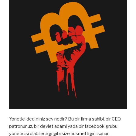
Yonetici dediginiz sey nedir? Bu bir firma sahibi, bir CEO,
patronunuz, bir devlet adami yada bir facebook grubu
yoneticisi olabilecegi gibi size hukmettigini sanan