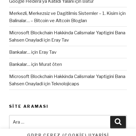
Google Hedera’ya Katildi Yalani
için
Batur
Merkezli, Merkezsiz ve Dagitilmis Sistemler – 1. Kisim
için
Balinalar… – Bitcoin ve Altcoin Blogları
Microsoft Blockchain Hakkinda Calismalar Yaptigini Bana
Sahsen Onayladi
için
Eray Tav
Bankalar…
için
Eray Tav
Bankalar…
için
Murat öten
Microsoft Blockchain Hakkinda Calismalar Yaptigini Bana
Sahsen Onayladi
için
Teknolojicaps
SITE ARAMASI
Ara:
Ara
GDPR CEREZ (COOKIE) UYARISI