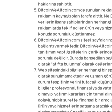
haklarına sahiptir.
BitcoinVeAltcoin.com’de sunulan rekla
reklamın kaynağı olan tarafa aittir. Ne
verilerin lisans sahiplerinden herhangi b
reklamlarda teklif edilen ürün veya hiz
konuda sorumluluk üstlenmez.
BitcoinVeAltcoin.com sitesi, sayfaların
bağlantı vermektedir. BitcoinVeAltcoin
tanıtımını yaptığı sitelerin içeriklerind
sorumlu değildir. Burada bahsedilen bağ
olarak “atıfta bulunma” olarak değerlen
Web sitesindeki bilgiler herhangi bir sp
olarak sunulmamaktadır ve uzman görü
durum tespitinin yerini tutacağı düşün
bilgiler profesyonel, finansal ya da yatır
olmayıp, yatırım kararları için temel a
dolaylı, hiçbir surette, finansal bir ara
ürün veya hizmetlerin satışına aracılı