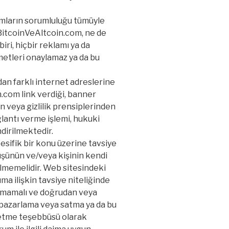
mların sorumluluğu tümüyle
 BitcoinVeAltcoin.com, ne de
iri, hiçbir reklamı ya da
metleri onaylamaz ya da bu
dan farklı internet adreslerine
.com link verdiği, banner
en veya gizlilik prensiplerinden
lantı verme işlemi, hukuki
dirilmektedir.
esifik bir konu üzerine tavsiye
şünün ve/veya kişinin kendi
ülmemelidir. Web sitesindeki
ıma ilişkin tavsiye niteliğinde
lınmamalı ve doğrudan veya
cı pazarlama veya satma ya da bu
k etme teşebbüsü olarak