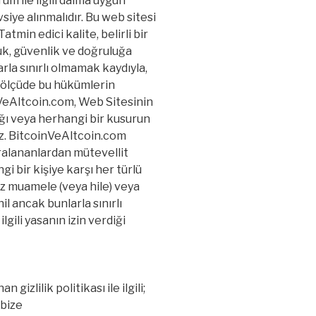
um ile ilgili daima uygun
siye alınmalıdır. Bu web sitesi
tmin edici kalite, belirli bir
k, güvenlik ve doğruluğa
arla sınırlı olmamak kaydıyla,
 ölçüde bu hükümlerin
nVeAltcoin.com, Web Sitesinin
ağı veya herhangi bir kusurun
z. BitcoinVeAltcoin.com
ralananlardan mütevellit
i bir kişiye karşı her türlü
z muamele (veya hile) veya
l ancak bunlarla sınırlı
gili yasanın izin verdiği
izlilik politikası ile ilgili;
 bize