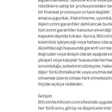
algılanmamalıdır. Spesifik konu veya dur
niteliklere sahip bir profesyonelden tav
bir finansal promosyon ortami değildir. Ta
amaca uygunluk, ihlal etmeme, uyumlulu
ilişkin zımni garantiler dahil ancak bunl
tüm zımni garantiler kanunun elverdiği
kapsamı dışında tutulur. Ayrıca, Bitcoi
kesintisiz işleyeceği veya hatasız olac
düzeltileceği hususunda garanti verme
doğrudan veya dolaylı olarak aşağıda sı
şikayet veya kayıplar hususunda herhang
sorumluluğu, sebebinin sözleşme, haksı
diğer türlü (ihmalkarlık veya unutma dahi
olmamak üzere) olması fark etmeksizin il
ölçüde açıkça reddeder.
İletişim
BitcoinVeAltcoin.com sitesinde uygulanan g
her türlü soru, görüş ve düşüncelerinizi