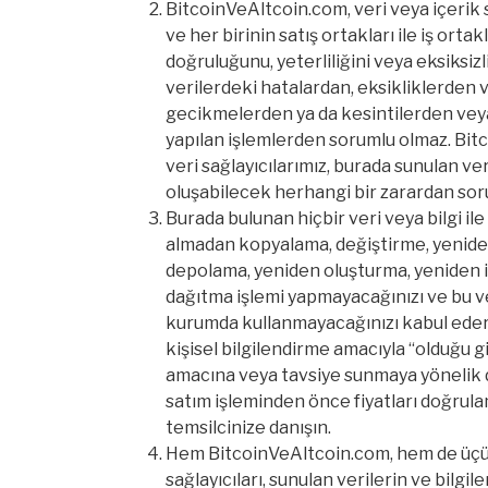
BitcoinVeAltcoin.com, veri veya içerik sa
ve her birinin satış ortakları ile iş ortak
doğruluğunu, yeterliliğini veya eksiksiz
verilerdeki hatalardan, eksikliklerden 
gecikmelerden ya da kesintilerden veya
yapılan işlemlerden sorumlu olmaz. Bit
veri sağlayıcılarımız, burada sunulan ve
oluşabilecek herhangi bir zarardan soru
Burada bulunan hiçbir veri veya bilgi ile 
almadan kopyalama, değiştirme, yenide
depolama, yeniden oluşturma, yeniden 
dağıtma işlemi yapmayacağınızı ve bu veri
kurumda kullanmayacağınızı kabul edersi
kişisel bilgilendirme amacıyla “olduğu g
amacına veya tavsiye sunmaya yönelik de
satım işleminden önce fiyatları doğrul
temsilcinize danışın.
Hem BitcoinVeAltcoin.com, hem de üçün
sağlayıcıları, sunulan verilerin ve bilgi