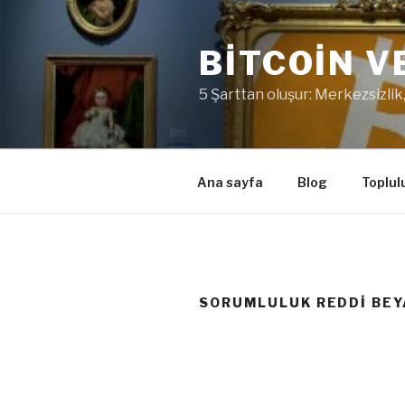
İçeriğe
geç
BITCOIN V
5 Şarttan oluşur: Merkezsizlik,
Ana sayfa
Blog
Toplul
SORUMLULUK REDDI BEY