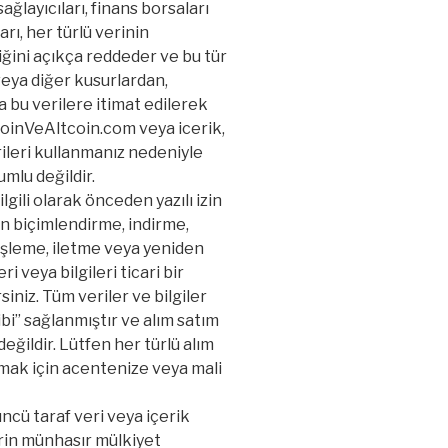
ğlayıcıları, finans borsaları
ları, her türlü verinin
liğini açıkça reddeder ve bu tür
veya diğer kusurlardan,
 bu verilere itimat edilerek
coinVeAltcoin.com veya icerik,
rileri kullanmanız nedeniyle
mlu değildir.
ilgili olarak önceden yazılı izin
n biçimlendirme, indirme,
işleme, iletme veya yeniden
 veya bilgileri ticari bir
niz. Tüm veriler ve bilgiler
ibi” sağlanmıştır ve alım satım
ğildir. Lütfen her türlü alım
amak için acentenize veya mali
cü taraf veri veya içerik
lerin münhasır mülkiyet