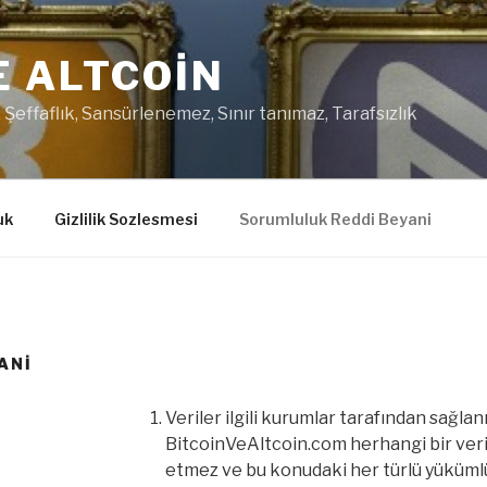
E ALTCOIN
 Şeffaflık, Sansürlenemez, Sınır tanımaz, Tarafsızlık
uk
Gizlilik Sozlesmesi
Sorumluluk Reddi Beyani
ANI
Veriler ilgili kurumlar tarafından sağla
BitcoinVeAltcoin.com herhangi bir ver
etmez ve bu konudaki her türlü yüküml