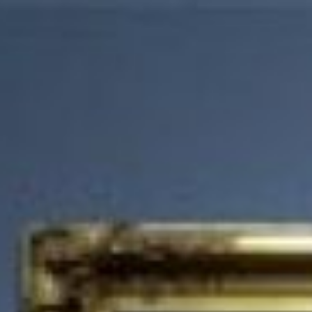
İçeriğe
geç