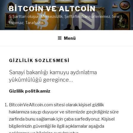
İçeriğe
BITCOIN VE ALTCOIN
geç
5 Şarttan oluşur: Merkezsizlik, Şeffaflık, Sansürlenemez, Sınır
tanımaz, Tarafsızlık
Menü
GIZLILIK SOZLESMESI
Sanayi bakanlığı kamuyu aydınlatma
yükümlülüğü geregince…
Gizlilik politikamiz
BitcoinVeAltcoin.com sitesi olarak kişisel gizlilik
haklarınıza saygı duyuyor ve sitemizde geçirdiğiniz süre
zarfında bunu sağlamak için çaba sarfediyoruz. Kişisel
bilgilerinizin güvenliği ile ilgili açıklamalar aşağıda