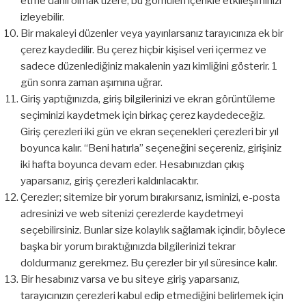
etme dahil olmak üzere, bu gömülen içerikle etkileşiminizi
izleyebilir.
Bir makaleyi düzenler veya yayınlarsanız tarayıcınıza ek bir
çerez kaydedilir. Bu çerez hiçbir kişisel veri içermez ve
sadece düzenlediğiniz makalenin yazı kimliğini gösterir. 1
gün sonra zaman aşımına uğrar.
Giriş yaptığınızda, giriş bilgilerinizi ve ekran görüntüleme
seçiminizi kaydetmek için birkaç çerez kaydedeceğiz.
Giriş çerezleri iki gün ve ekran seçenekleri çerezleri bir yıl
boyunca kalır. “Beni hatırla” seçeneğini seçereniz, girişiniz
iki hafta boyunca devam eder. Hesabınızdan çıkış
yaparsanız, giriş çerezleri kaldırılacaktır.
Çerezler; sitemize bir yorum bırakırsanız, isminizi, e-posta
adresinizi ve web sitenizi çerezlerde kaydetmeyi
seçebilirsiniz. Bunlar size kolaylık sağlamak içindir, böylece
başka bir yorum bıraktığınızda bilgilerinizi tekrar
doldurmanız gerekmez. Bu çerezler bir yıl süresince kalır.
Bir hesabınız varsa ve bu siteye giriş yaparsanız,
tarayıcınızın çerezleri kabul edip etmediğini belirlemek için