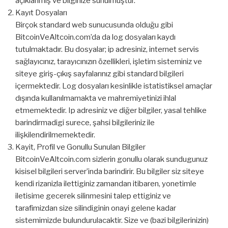
açıklanmış ve bilginize sunulmuştur.
Kayıt Dosyaları
Birçok standard web sunucusunda olduğu gibi
BitcoinVeAltcoin.com’da da log dosyaları kaydı
tutulmaktadır. Bu dosyalar; ip adresiniz, internet servis
sağlayıcınız, tarayıcınızın özellikleri, işletim sisteminiz ve
siteye giriş-çıkış sayfalarınız gibi standard bilgileri
içermektedir. Log dosyaları kesinlikle istatistiksel amaçlar
dışında kullanılmamakta ve mahremiyetinizi ihlal
etmemektedir. Ip adresiniz ve diğer bilgiler, yasal tehlike
barindirmadigi surece, şahsi bilgileriniz ile
ilişkilendirilmemektedir.
Kayit, Profil ve Gonullu Sunulan Bilgiler
BitcoinVeAltcoin.com sizlerin gonullu olarak sundugunuz
kisisel bilgileri server’inda barindirir. Bu bilgiler siz siteye
kendi rizanizla ilettiginiz zamandan itibaren, yonetimle
iletisime gecerek silinmesini talep ettiginiz ve
tarafimizdan size silindiginin onayi gelene kadar
sistemimizde bulundurulacaktir. Size ve (bazi bilgilerinizin)